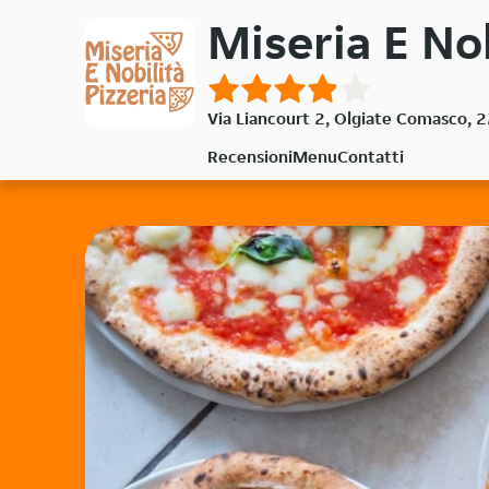
Passa
Miseria E No
al
contenuto
principale
Via Liancourt 2, Olgiate Comasco,
Recensioni
Menu
Contatti