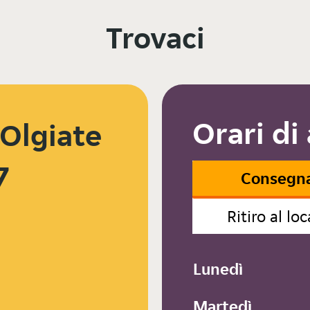
Trovaci
Orari di
 Olgiate
7
Consegn
Ritiro al loc
Lunedì
Martedì