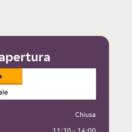
 apertura
a
ale
 Chiusa
 11:30 - 14:00